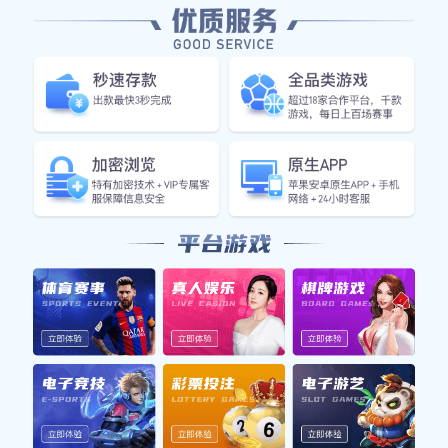
战演练课程
2026-05-01
在初三这一关键年级，体育中考的准备显得尤为
重要。为了帮助学生全面提升体能与技能，我们
推出了一系列针对初三学生的体育中考培训班。
这些课程不仅注重理论知识的传授，更强调实战
演练，通过科学的方法和系统的训练，帮助学生
在中考中取得理想成绩。本文将从四个方面详细
阐述该培训班的全方位指导与实战演练课程，包
括体能训练、技能提升、心理素质培养以及综合
评估反馈。每个部分将深入探讨具体内容及其重
要性，以期为广大学生提供有效的备考方案。
1、体能训练的重要性